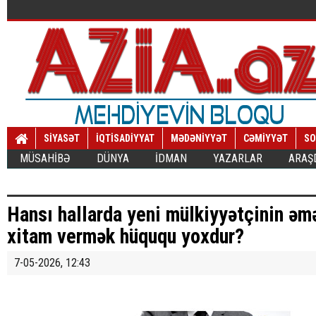
SİYASƏT
İQTİSADİYYAT
MƏDƏNİYYƏT
CƏMİYYƏT
SO
MÜSAHİBƏ
DÜNYA
İDMAN
YAZARLAR
ARAŞ
Hansı hallarda yeni mülkiyyətçinin əm
xitam vermək hüququ yoxdur?
7-05-2026, 12:43