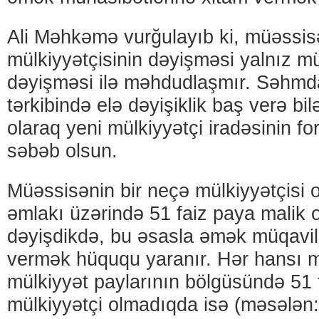
Ali Məhkəmə vurğulayıb ki, müəssis
mülkiyyətçisinin dəyişməsi yalnız m
dəyişməsi ilə məhdudlaşmır. Səhmda
tərkibində elə dəyişiklik baş verə bilər
olaraq yeni mülkiyyətçi iradəsinin 
səbəb olsun.
Müəssisənin bir neçə mülkiyyətçisi
əmlakı üzərində 51 faiz paya malik o
dəyişdikdə, bu əsasla əmək müqavil
vermək hüququ yaranır. Hər hansı 
mülkiyyət paylarının bölgüsündə 51 
mülkiyyətçi olmadıqda isə (məsələn: