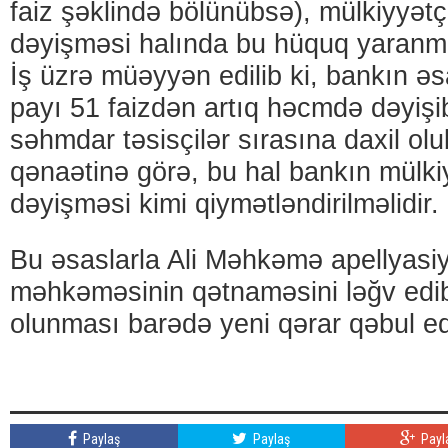
faiz şəklində bölünübsə), mülkiyyətçi
dəyişməsi halında bu hüquq yaranmı
İş üzrə müəyyən edilib ki, bankın ə
payı 51 faizdən artıq həcmdə dəyişi
səhmdar təsisçilər sırasına daxil olu
qənaətinə görə, bu hal bankın mülkiy
dəyişməsi kimi qiymətləndirilməlidir.
Bu əsaslarla Ali Məhkəmə apellyasiy
məhkəməsinin qətnaməsini ləğv edib
olunması barədə yeni qərar qəbul ed
Paylaş
Paylaş
Payl