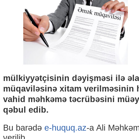
mülkiyyətçisinin dəyişməsi ilə ə
müqaviləsinə xitam verilməsinin ha
vahid məhkəmə təcrübəsini müəy
qəbul edib.
Bu barədə
e-huquq.az
-a Ali Məhkə
verilib.