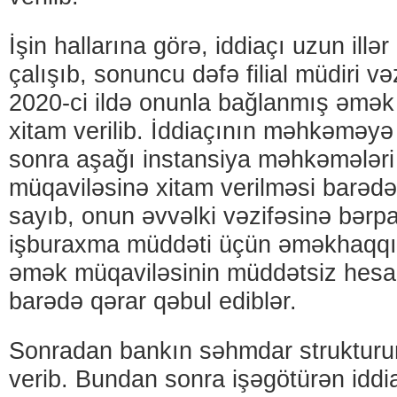
İşin hallarına görə, iddiaçı uzun il
çalışıb, sonuncu dəfə filial müdiri və
2020-ci ildə onunla bağlanmış əmək
xitam verilib. İddiaçının məhkəməyə
sonra aşağı instansiya məhkəmələr
müqaviləsinə xitam verilməsi barədə
sayıb, onun əvvəlki vəzifəsinə bərp
işburaxma müddəti üçün əməkhaqqın
əmək müqaviləsinin müddətsiz hesa
barədə qərar qəbul ediblər.
Sonradan bankın səhmdar strukturun
verib. Bundan sonra işəgötürən iddi