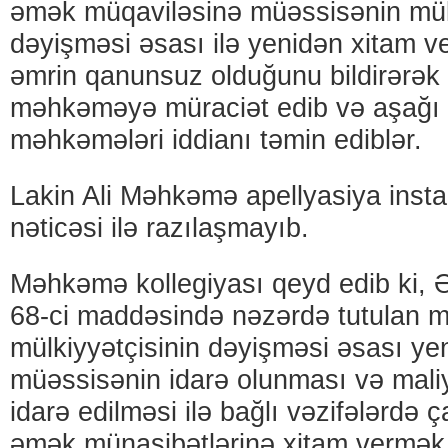
əmək müqaviləsinə müəssisənin mülk
dəyişməsi əsası ilə yenidən xitam ve
əmrin qanunsuz olduğunu bildirərək
məhkəməyə müraciət edib və aşağı 
məhkəmələri iddianı təmin ediblər.
Lakin Ali Məhkəmə apellyasiya insta
nəticəsi ilə razılaşmayıb.
Məhkəmə kollegiyası qeyd edib ki, 
68-ci maddəsində nəzərdə tutulan 
mülkiyyətçisinin dəyişməsi əsası ye
müəssisənin idarə olunması və maliy
idarə edilməsi ilə bağlı vəzifələrdə ç
əmək münasibətlərinə xitam vermək 