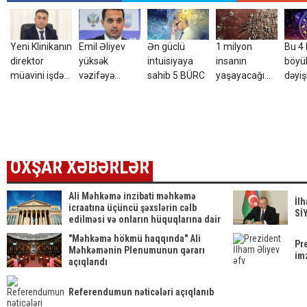
Yeni Klinikanın
Emil Əliyev
Ən güclü
1 milyon
Bu 4
direktor
yüksək
intuisiyaya
insanın
böyü
müavini işdən
vəzifəyə
sahib 5 BÜRC
yaşayacağı
dəyişi
çıxarıldı -
TƏYİN EDİLDİ
Mars belə
gözlə
FOTO
görünəcək
OXŞAR XƏBƏRLƏR
Ali Məhkəmə inzibati məhkəmə
İl
icraatına üçüncü şəxslərin cəlb
Sİ
edilməsi və onların hüquqlarına dair
qərardad qəbul etdi
"Məhkəmə hökmü haqqında" Ali
Pr
Məhkəmənin Plenumunun qərarı
im
açıqlandı
Referendumun nəticələri açıqlanıb