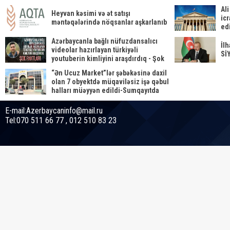
Al
Heyvan kəsimi və ət satışı
ic
məntəqələrində nöqsanlar aşkarlanıb
ed
qə
Azərbaycanla bağlı nüfuzdansalıcı
İl
videolar hazırlayan türkiyəli
Sİ
youtuberin kimliyini araşdırdıq - Şok
faktlar!
“Ən Ucuz Market”lər şəbəkəsinə daxil
olan 7 obyektdə müqaviləsiz işə qəbul
halları müəyyən edildi-Sumqayıtda
E-mail:Azerbaycaninfo@mail.ru
Tel:070 511 66 77 , 012 510 83 23