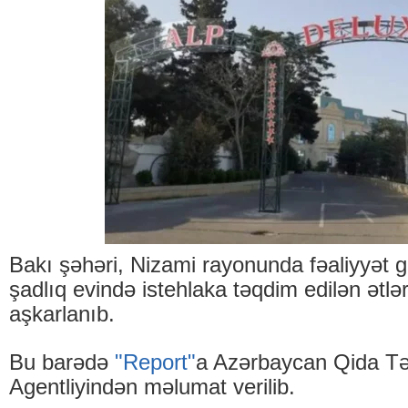
Bakı şəhəri, Nizami rayonunda fəaliyyət 
şadlıq evində istehlaka təqdim edilən ətlə
aşkarlanıb.
Bu barədə
"Report"
a Azərbaycan Qida Təh
Agentliyindən məlumat verilib.