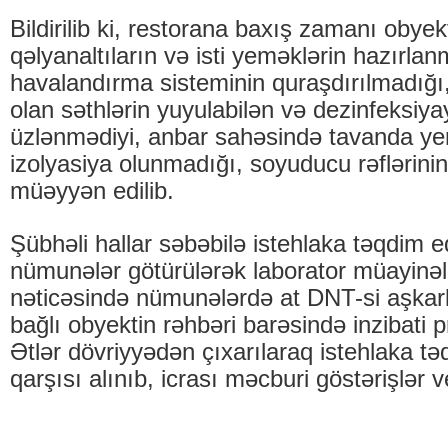
Bildirilib ki, restorana baxış zamanı obye
qəlyanaltıların və isti yeməklərin hazırla
havalandırma sisteminin quraşdırılmadığı
olan səthlərin yuyulabilən və dezinfeksiya
üzlənmədiyi, anbar sahəsində tavanda yer
izolyasiya olunmadığı, soyuducu rəflərini
müəyyən edilib.
Şübhəli hallar səbəbilə istehlaka təqdim e
nümunələr götürülərək laborator müayinələ
nəticəsində nümunələrdə at DNT-si aşkar
bağlı obyektin rəhbəri barəsində inzibati pr
Ətlər dövriyyədən çıxarılaraq istehlaka t
qarşısı alınıb, icrası məcburi göstərişlər ve