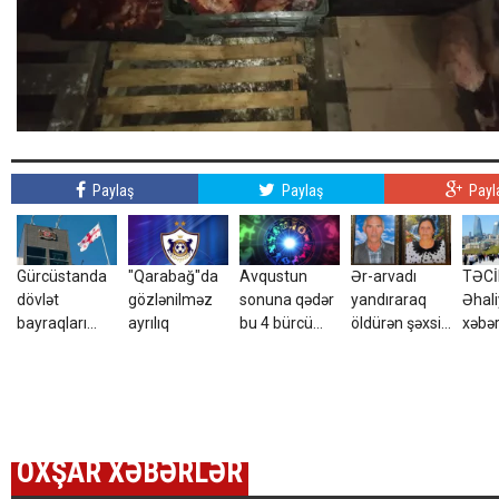
Paylaş
Paylaş
Payl
Gürcüstanda
"Qarabağ"da
Avqustun
Ər-arvadı
TƏCİL
dövlət
gözlənilməz
sonuna qədər
yandıraraq
Əhali
bayraqları
ayrılıq
bu 4 bürcü
öldürən şəxsin
xəbər
yarıya endirildi
PUL
kimliyi məlum
edildi
GÖZLƏYİR
oldu -
FOTOLARI
YAYILDI
OXŞAR XƏBƏRLƏR