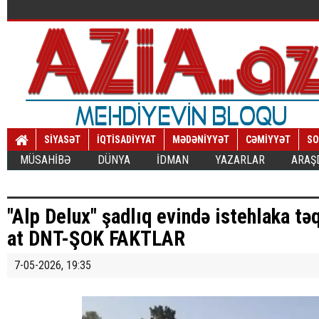
SİYASƏT
İQTİSADİYYAT
MƏDƏNİYYƏT
CƏMİYYƏT
SO
MÜSAHİBƏ
DÜNYA
İDMAN
YAZARLAR
ARAŞ
"Alp Delux" şadlıq evində istehlaka tə
at DNT-ŞOK FAKTLAR
7-05-2026, 19:35