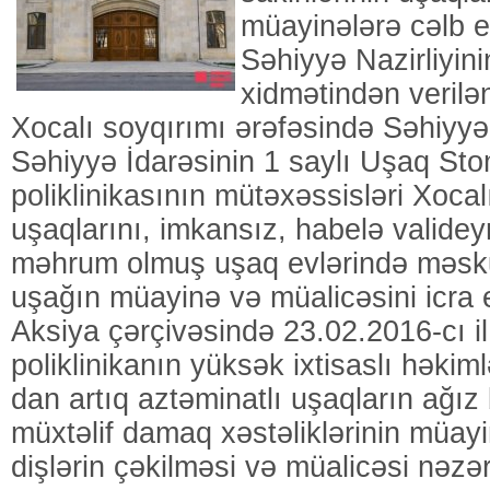
müayinələrə cəlb e
Səhiyyə Nazirliyin
xidmətindən verilə
Xocalı soyqırımı ərəfəsində Səhiyyə
Səhiyyə İdarəsinin 1 saylı Uşaq Sto
poliklinikasının mütəxəssisləri Xocalı
uşaqlarını, imkansız, habelə valide
məhrum olmuş uşaq evlərində məsku
uşağın müayinə və müalicəsini icra
Aksiya çərçivəsində 23.02.2016-cı il
poliklinikanın yüksək ixtisaslı həkiml
dan artıq aztəminatlı uşaqların ağı
müxtəlif damaq xəstəliklərinin müayi
dişlərin çəkilməsi və müalicəsi nəzər