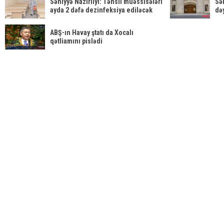
Səhiyyə Nazirliyi: Təhsil müəssisələri
Sə
ayda 2 dəfə dezinfeksiya ediləcək
dəy
ABŞ-ın Havay ştatı da Xocalı
qətliamını pislədi