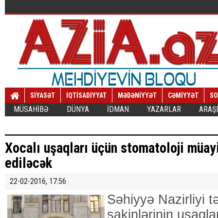
SİYASƏT
İQTİSADİYYAT
MƏDƏNİYYƏT
CƏMİYYƏT
SO
MÜSAHİBƏ
DÜNYA
İDMAN
YAZARLAR
ARAŞ
Xocalı uşaqları üçün stomatoloji müayi
ediləcək
22-02-2016, 17:56
Səhiyyə Nazirliyi t
sakinlərinin uşaqla