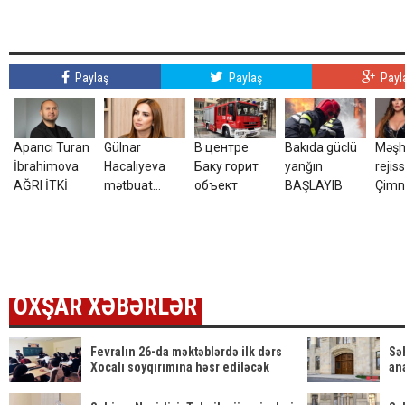
Paylaş
Paylaş
Payl
Aparıcı Turan
Gülnar
В центре
Bakıda güclü
Məşh
İbrahimova
Hacalıyeva
Баку горит
yanğın
rejis
AĞRI İTKİ
mətbuat
объект
BAŞLAYIB
Çimn
katibi təyin
Sult
olundu
məza
video
OXŞAR XƏBƏRLƏR
Fevralın 26-da məktəblərdə ilk dərs
Səh
Xocalı soyqırımına həsr ediləcək
an