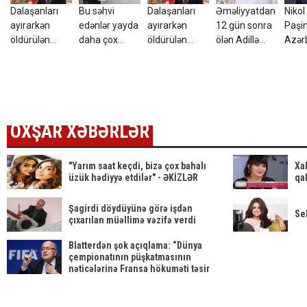
Dalaşanları
Bu səhvi
Dalaşanları
Əməliyyatdan
Nikol
ayırarkən
edənlər yayda
ayırarkən
12 gün sonra
Paşi
öldürülən
daha çox
öldürülən
ölən Adillə
Azər
Azər vəkilin
kommunal
Azər vəkilin
bağlı - cinayət
təbri
qardaşı imiş -
ödəniş edir
qardaşı imiş -
işi açıldı
Foto
FOTO
OXŞAR XƏBƏRLƏR
"Yarım saat keçdi, bizə çox bahalı
Xa
üzük hədiyyə etdilər" - ƏKİZLƏR
qa
Şagirdi döydüyünə görə işdən
Se
çıxarılan müəllimə vəzifə verdi
Blatterdən şok açıqlama: “Dünya
çempionatının püşkatmasının
nəticələrinə Fransa hökuməti təsir
etdi”