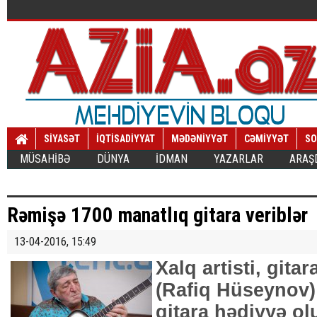
SİYASƏT
İQTİSADİYYAT
MƏDƏNİYYƏT
CƏMİYYƏT
SO
MÜSAHİBƏ
DÜNYA
İDMAN
YAZARLAR
ARAŞ
Rəmişə 1700 manatlıq gitara veriblər
13-04-2016, 15:49
Xalq artisti, gita
(Rafiq Hüseynov)
gitara hədiyyə ol