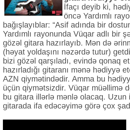
İfaçı deyib ki, həd
öncə Yardımlı ray
bağışlayıblar: “Asif adında bir dostu
Yardımlı rayonunda Vüqar adlı bir ş
gözəl gitara hazırlayıb. Mən də əri
(həyat yoldaşını nəzərdə tutur) get
bizi gözəl qarşıladı, evində qonaq e
hazırladığı gitaranı mənə hədiyyə et
AZN qiymətindədir. Amma bu hədiyy
üçün qiymətsizdir. Vüqar müəllimə d
bu gitara illərlə mənlə olacaq. Uzun 
gitarada ifa edəcəyimə görə çox şa