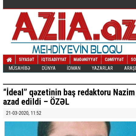
SİYASƏT
İQTİSADİYYAT
MƏDƏNİYYƏT
CƏMİYYƏT
SO
MÜSAHİBƏ
DÜNYA
İDMAN
YAZARLAR
ARAŞ
“İdeal” qəzetinin baş redaktoru Nazim
azad edildi – ÖZƏL
21-03-2020, 11:52