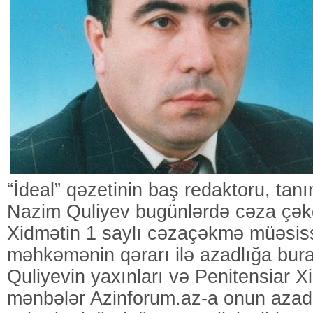
“İdeal” qəzetinin baş redaktoru, tanı
Nazim Quliyev bugünlərdə cəza çəkd
Xidmətin 1 saylı cəzaçəkmə müəsis
məhkəmənin qərarı ilə azadlığa bura
Quliyevin yaxınları və Penitensiar X
mənbələr Azinforum.az-a onun azadl