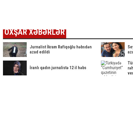
ya sənəd verdi
azər
tələ
ETDİ
OXŞAR XƏBƏRLƏR
Jurnalist İkram Rafiqoğlu həbsdən
Se
azad edildi
aza
Tü
İranlı qadın jurnalistə 12 il həbs
rə
ver