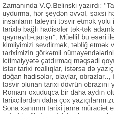
Zamanında V.Q.Belinski yazırdı: "Ta
uydurma, hər şeydən əvvəl, şəxsi həy
insanların taleyini təsvir etmək yolu i
tarixlə bağlı hadisələr tək-tək adamlar
qaynayıb-qarışır". Müəllif bu əsəri ilə
kimliyimizi sevdirmək, təbliğ etmək 
tariximizin görkəmli nümayəndələrini
ictimaiyyətə çatdırmaq məqsədi qoy
istər tarixi reallıqlar, istərsə də ya
doğan hadisələr, olaylar, obrazlar..,
təsvir olunan tarixi dövrün obrazını y
Romanı oxuduqca bir daha aydın olur 
tarixçilərdən daha çox yazıçılarımız
Sona xanımın tarixi janra müraciət 