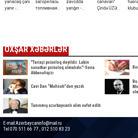
yanacaq çəni
загорелась
zavodda
canavarı”
həsrə
yanır -
топливная
yanğın -
Çində ÜZƏ
klub
FOTO+VİDEO
цистерна -
VİDEO
ÇIXDI - ABŞ
Şeyd
ВИДЕО
kəşfiyyatı
verə
ŞOKDA
OXŞAR XƏBƏRLƏR
"Tarixçi psixoloq deyildir. Lakin
Ro
sənətkar psixoloq olmalıdır."-Sona
Abbasəliqızı
Bu
Cavi Dan “Məhsəti”dən yazdı
Mi
ol
Tanınmış azərbaycanlı alim vəfat edib
E-mail:Azerbaycaninfo@mail.ru
Tel:070 511 66 77 , 012 510 83 23