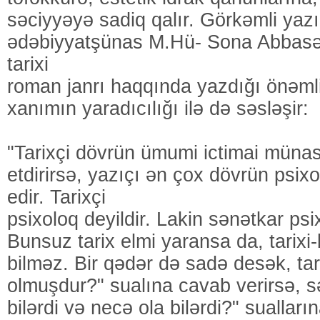
səciyyəyə sadiq qalır. Görkəmli yazıç
ədəbiyyatşünas M.Hü- Sona Abbasəl
tarixi
roman janrı haqqında yazdığı önəmli 
xanımın yaradıcılığı ilə də səsləşir:
"Tarixçi dövrün ümumi ictimai münasi
etdirirsə, yazıçı ən çox dövrün psixo
edir. Tarixçi
psixoloq deyildir. Lakin sənətkar psi
Bunsuz tarix elmi yaransa da, tarixi
bilməz. Bir qədər də sadə desək, tari
olmuşdur?" sualına cavab verirsə, s
bilərdi və necə ola bilərdi?" sualları