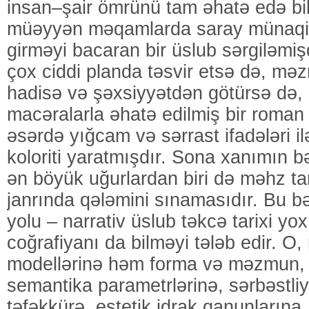
insan–şair ömrünü tam əhatə edə bil
müəyyən məqamlarda saray münaqişə
girməyi bacaran bir üslub sərgiləmiş
çox ciddi planda təsvir etsə də, mə
hadisə və şəxsiyyətdən götürsə də, 
macəralarla əhatə edilmiş bir roman
əsərdə yığcam və sərrast ifadələri il
koloriti yaratmışdır. Sona xanımın 
ən böyük uğurlardan biri də məhz ta
janrında qələmini sınamasıdır. Bu bə
yolu – narrativ üslub təkcə tarixi yox
coğrafiyanı da bilməyi tələb edir. 
modellərinə həm forma və məzmun, 
semantika parametrlərinə, sərbəstliy
təfəkkürə, estetik idrak qanunlarına,