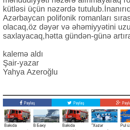
məhdudiyyəti nəzərə alınmayaraq r
kütləsi üçün nəzərdə tutulub.İnanırı
Azərbaycan polifonik romanları sıra
olacaq,öz dəyər və əhəmiyyətini u
saxlayacaq,hətta gündən-günə artır
kalemə aldı
Şair-yazar
Yahya Azeroğlu
Paylaş
Paylaş
Payl
Bakıda
В Баку
Bakıda
“Xəzər
Pul 