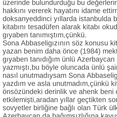
üzerinde bulundurduğu bu değerleri
hakkını vererek hayatını idame etti
doksanyeddinci yıllarda istanbulda b
kitabını tesadüfen alarak kitabı oku
gıyaben tanımıştım,çünkü.
Sona Abbaseligızının söz konusu ki
yazan benim daha önce (1984) mek
gıyaben tanıdığım ünlü Azerbaycan ş
yazmıştı,bu böyle oluncada ünlü şai
nasıl unutmadıysam Sona Abbaselig
yazdım ve asla unutmadım,çünkü kit
önsözündeki derinlik ve ahenk beni
etkilemişti,aradan yıllar geçtikten s
sovyetler birliğine bağlı olan Türk ülk
Azerbaycan da bağımsızlığına kavuşt