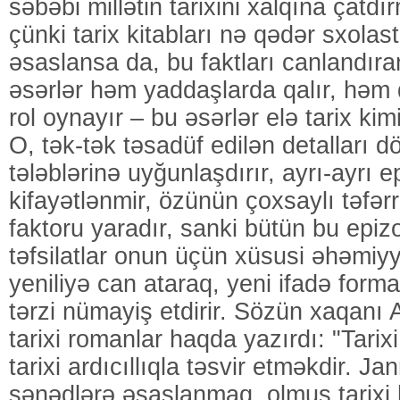
səbəbi millətin tarixini xalqına çatdır
çünki tarix kitabları nə qədər sxolast
əsaslansa da, bu faktları canlandıran
əsərlər həm yaddaşlarda qalır, həm d
rol oynayır – bu əsərlər elə tarix kim
O, tək-tək təsadüf edilən detalları d
tələblərinə uyğunlaşdırır, ayrı-ayrı e
kifayətlənmir, özünün çoxsaylı təfərr
faktoru yaradır, sanki bütün bu epizo
təfsilatlar onun üçün xüsusi əhəmiyy
yeniliyə can ataraq, yeni ifadə forma
tərzi nümayiş etdirir. Sözün xaqanı 
tarixi romanlar haqda yazırdı: "Tari
tarixi ardıcıllıqla təsvir etməkdir. Janr
sənədlərə əsaslanmaq, olmuş tarixi 