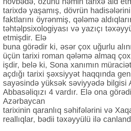
növbədə, özünü həmin tarixə aid et
tarixdə yaşamış, dövrün hadisələrini
faktlarını öyrənmiş, qələmə aldıqları
təhtəlpsixologiyası və yazıçı təxəyy
etmişdir. Elə
buna görədir ki, əsər çox uğurlu alın
üçün tarixi roman qələmə almaq çox 
işdir, belə ki, Sona xanımın müraciət
açdığı tarixi şəxsiyyət haqqında gen
sayəsində yüksək səviyyədə bilgisi
Abbasəliqızı 4 vardır. Elə ona görəd
Azərbaycan
tarixinin qaranlıq səhifələrini və Xa
reallıqlar, bədii təxəyyülü ilə canlandı