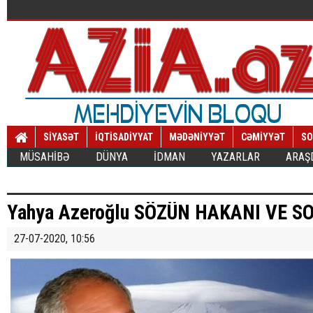
SİYASƏT
İQTİSADİYYAT
MƏDƏNİYYƏT
CƏMİYYƏT
SO
MÜSAHİBƏ
DÜNYA
İDMAN
YAZARLAR
ARAŞ
Yahya Azeroğlu SÖZÜN HAKANI VE SO
27-07-2020, 10:56