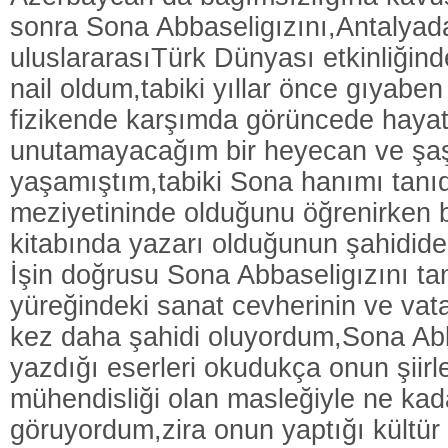
sonra Sona Abbaseligızını,Antalyada
uluslararasıTürk Dünyası etkinliğin
nail oldum,tabiki yıllar önce gıyaben 
fizikende karşımda görüncede haya
unutamayacağım bir heyecan ve şaş
yaşamıştım,tabiki Sona hanımı tanı
meziyetininde olduğunu öğrenirken b
kitabında yazarı olduğunun şahidid
İşin doğrusu Sona Abbaseligızını ta
yüreğindeki sanat cevherinin ve vata
kez daha şahidi oluyordum,Sona Abb
yazdığı eserleri okudukça onun şiirle
mühendisliği olan masleğiyle ne kada
göruyordum,zira onun yaptığı kültür s