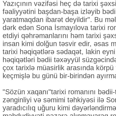
Yazıçının vəzifəsi heç də tarixi şəxs
fəaliyyətini başdan-başa izləyib bəd
yaratmaqdan ibarət deyildir". Bu mə
dərk edən Sona İsmayılova tarixi ro
etdiyi qəhrəmanlarını həm tarixi şəx
insan kimi dolğun təsvir edir, əsas m
tarixi həqiqətlərə sədaqət, lakin ey
həqiqətləri bədii təxəyyül süzgəcin
çox tarixlə müasirlik arasında körpü
keçmişlə bu günü bir-birindən ayır
"Sözün xaqanı"tarixi romanını bədii-t
zənginliyi və səmimi təhkiyəsi ilə S
yaradıcılıq uğuru kimi dəyərləndirmə