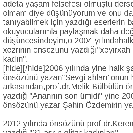
adeta yaşam felsefesi olmuştu der
olmam diye düşünüyorum ve onu dah
tanıyabilmek için yazdığı eserlerin b
okuyucularımla paylaşmak daha doğ
düşüncesindeyim,o 2004 yılındahalk 
xezrinin önsözünü yazdığı"xeyirxah
kadın".
[hide][/hide]2006 yılında yine halk şa
önsözünü yazan"Sevgi ahları"onun
arkasından,prof.dr.Melik Bülbülün 
yazdığı"Anannın son ümidi" yine 200
önsözünü,yazar Şahin Özdemirin ya
2012 yılında önsözünü prof.dr.Kere
yazdığı"21.asrın elitar kadınları".