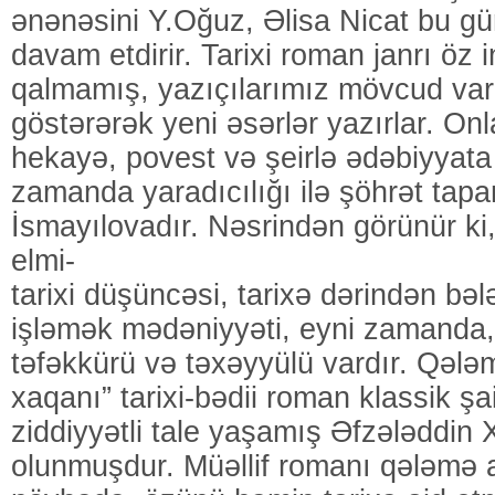
ənənəsini Y.Oğuz, Əlisa Nicat bu gü
davam etdirir. Tarixi roman janrı öz 
qalmamış, yazıçılarımız mövcud var
göstərərək yeni əsərlər yazırlar. Onl
hekayə, povest və şeirlə ədəbiyyata 
zamanda yaradıcılığı ilə şöhrət tap
İsmayılovadır. Nəsrindən görünür ki
elmi-
tarixi düşüncəsi, tarixə dərindən bələd
işləmək mədəniyyəti, eyni zamanda,
təfəkkürü və təxəyyülü vardır. Qələ
xaqanı” tarixi-bədii roman klassik şai
ziddiyyətli tale yaşamış Əfzələddin
olunmuşdur. Müəllif romanı qələmə a