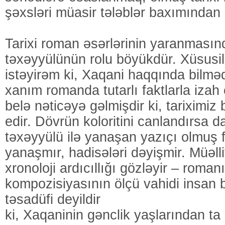
şəxsləri müasir tələblər baxımından 
Tarixi roman əsərlərinin yaranmasın
təxəyyülünün rolu böyükdür. Xüsusi
istəyirəm ki, Xaqani haqqında bilməd
xanım romanda tutarlı faktlarla izah
belə nəticəyə gəlmişdir ki, tariximi
edir. Dövrün koloritini canlandırsa 
təxəyyülü ilə yanaşan yazıçı olmuş f
yanaşmır, hadisələri dəyişmir. Müəll
xronoloji ardıcıllığı gözləyir – roman
kompozisiyasının ölçü vahidi insan b
təsadüfi deyildir
ki, Xaqaninin gənclik yaşlarından t