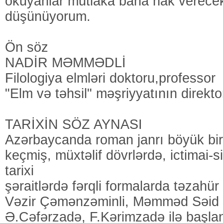
okuyanlar mutlaka bana hak verecekl
düşünüyorum.
Ön söz
NADİR MƏMMƏDLİ
Filologiya elmləri doktoru,professor
"Elm və təhsil" məşriyyatının direkto
TARİXİN SÖZ AYNASI
Azərbaycanda roman janrı böyük bir 
keçmiş, müxtəlif dövrlərdə, ictimai-s
tarixi
şəraitlərdə fərqli formalarda təzahür 
Vəzir Çəmənzəminli, Məmməd Səid 
Ə.Cəfərzadə, F.Kərimzadə ilə başlan