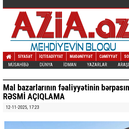
SİYASƏT
İQTİSADİYYAT
MƏDƏNİYYƏT
CƏMİYYƏT
SO
MÜSAHİBƏ
DÜNYA
İDMAN
YAZARLAR
ARAŞ
Mal bazarlarının fəaliyyətinin bərpasın
RƏSMİ AÇIQLAMA
12-11-2025, 17:23