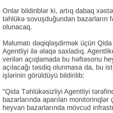
Onlar bildiriblər ki, artıq dabaq xəstəl
təhlükə sovuşduğundan bazarların fə
olunacaq.
Məlumatı dəqiqləşdirmək üçün Qida 
Agentliyi ilə əlaqə saxladıq. Agentl
verilən açıqlamada bu həftəsonu he
açılacağı təsdiq olunmasa da, bu is
işlərinin görüldüyü bildirilib:
"Qida Təhlükəsizliyi Agentliyi tərəf
bazarlarında aparılan monitorinqlər ç
heyvan bazarlarında mövcud infrastr