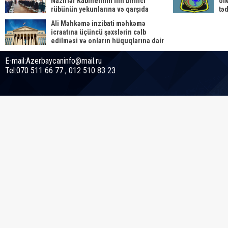
Nazirlər Kabinetinin ilin birinci
öl
rübünün yekunlarına və qarşıda
təd
duran vəzifələrə həsr olunan iclası
Ali Məhkəmə inzibati məhkəmə
keçirilib
icraatına üçüncü şəxslərin cəlb
edilməsi və onların hüquqlarına dair
qərardad qəbul etdi
E-mail:Azerbaycaninfo@mail.ru
Tel:070 511 66 77 , 012 510 83 23