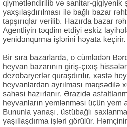
qiymətləndirilib və sanitar-gigiyenik 
yaxşılaşdırılması ilə bağlı bazar rəh
tapşırıqlar verilib. Hazırda bazar rəhb
Agentliyin təqdim etdiyi eskiz layihə
yenidənqurma işlərini həyata keçirir.
Bir sıra bazarlarda, o cümlədən Bər
heyvan bazarının giriş-çıxış hissələ
dezobaryerlər quraşdırılır, xəstə he
heyvanlardan ayrılması məqsədilə xü
sahəsi hazırlanır. Ərazidə asfaltlanma
heyvanların yemlənməsi üçün yem anb
Bununla yanaşı, üstübağlı saxlanma s
yaşıllaşdırma işləri görülür. Həmçinin