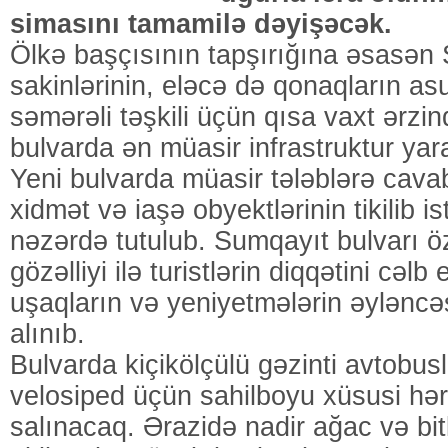
simasını tamamilə dəyişəcək.
Ölkə başçısının tapşırığına əsasən
sakinlərinin, eləcə də qonaqların as
səmərəli təşkili üçün qısa vaxt ərzi
bulvarda ən müasir infrastruktur yar
Yeni bulvarda müasir tələblərə cava
xidmət və iaşə obyektlərinin tikilib i
nəzərdə tutulub. Sumqayıt bulvarı
gözəlliyi ilə turistlərin diqqətini cəl
uşaqların və yeniyetmələrin əyləncə
alınıb.
Bulvarda kiçikölçülü gəzinti avtobusl
velosiped üçün sahilboyu xüsusi hər
salınacaq. Ərazidə nadir ağac və bi