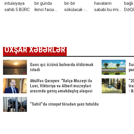
intuisiyaya
bir gündə
bir-bir
havaların
bağl
sahib 5 BÜRC
ikinci faciə:
söküləcək -
səbəbi bu imiş
DƏQ
Yeniyetmə
Tarix açıqlandı
- Şok
AÇI
kanalda batdı
açıqlama
- Aza
çıxır
OXŞAR XƏBƏRLƏR
Gənc qız özünü bulvarda öldürmək
Su
istədi
par
Əbülfəs Qarayev: "Xalça Muzeyi ilə
“2
Luvr, Viktoriya və Albert muzeyləri
tra
arasında geniş əməkdaşlıq əlaqəsi
- 
var"
“Sahil”də cinayət törədən şəxs tutuldu