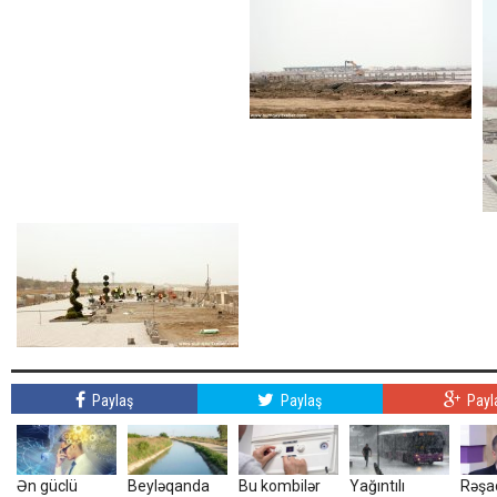
Paylaş
Paylaş
Payl
Ən güclü
Beyləqanda
Bu kombilər
Yağıntılı
Rəşad