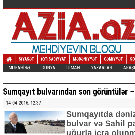
SİYASƏT
İQTİSADİYYAT
MƏDƏNİYYƏT
CƏMİYYƏT
SO
MÜSAHİBƏ
DÜNYA
İDMAN
YAZARLAR
ARAŞ
Sumqayıt bulvarından son görüntülər
14-04-2016, 12:37
Sumqayıtda dəniz
bulvar və Sahil p
uğurla icra olun