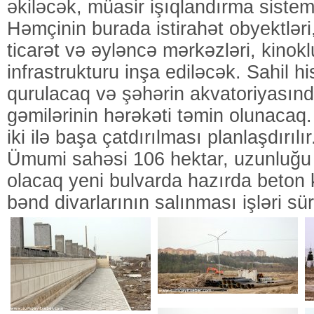
əkiləcək, müasir işıqlandırma sistem
Həmçinin burada istirahət obyektləri,
ticarət və əyləncə mərkəzləri, kinok
infrastrukturu inşa ediləcək. Sahil 
qurulacaq və şəhərin akvatoriyasınd
gəmilərinin hərəkəti təmin olunacaq.
iki ilə başa çatdırılması planlaşdırılır
Ümumi sahəsi 106 hektar, uzunluğu 
olacaq yeni bulvarda hazırda beton 
bənd divarlarının salınması işləri sürə