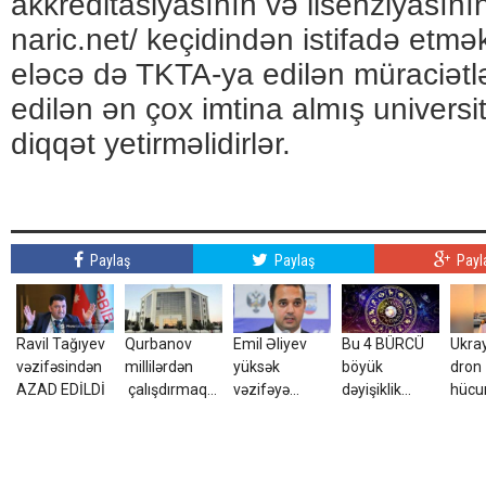
akkreditasiyasının və lisenziyasının
naric.net/ keçidindən istifadə etmə
eləcə də TKTA-ya edilən müraciətlə
edilən ən çox imtina almış universi
diqqət yetirməlidirlər.
Paylaş
Paylaş
Payl
Ravil Tağıyev
Qurbanov
Emil Əliyev
Bu 4 BÜRCÜ
Ukra
vəzifəsindən
millilərdən
yüksək
böyük
dron
AZAD EDİLDİ
çalışdırmaq
vəzifəyə
dəyişiklik
hüc
istəyir - AFFA-
TƏYİN EDİLDİ
gözləyir
yara
ya sənəd verdi
azər
tələ
ETDİ