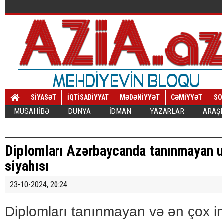
SİYASƏT
İQTİSADİYYAT
MƏDƏNİYYƏT
CƏMİYYƏT
SO
MÜSAHİBƏ
DÜNYA
İDMAN
YAZARLAR
ARAŞ
Diplomları Azərbaycanda tanınmayan un
siyahısı
23-10-2024, 20:24
Diplomları tanınmayan və ən çox im