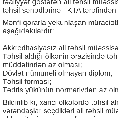
fəaliyyət göstərən ali təhsil müəssis
təhsil sənədlərinə TKTA tərəfindən i
Mənfi qərarla yekunlaşan müraciətl
aşağıdakılardır:
Akkreditasiyasız ali təhsil müəssisə
Təhsil aldığı ölkənin ərazisində təh
müddətindən az olması;
Dövlət nümunəli olmayan diplom;
Təhsil forması;
Tədris yükünün normativdən az ol
Bildirilib ki, xarici ölkələrdə təhsil
vətəndaşlar seçdikləri ali təhsil müə