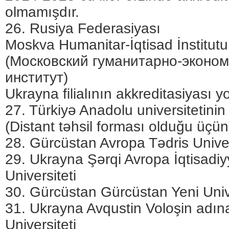
olmamışdır.
26. Rusiya Federasiyası
Moskva Humanitar-İqtisad İnstitutu
(Московский гуманитарно-эконо
институт)
Ukrayna filialının akkreditasiyası y
27. Türkiyə Anadolu universitetinin B
(Distant təhsil forması olduğu üçün
28. Gürcüstan Avropa Tədris Univer
29. Ukrayna Şərqi Avropa İqtisadi
Universiteti
30. Gürcüstan Gürcüstan Yeni Unive
31. Ukrayna Avqustin Voloşin adın
Universiteti