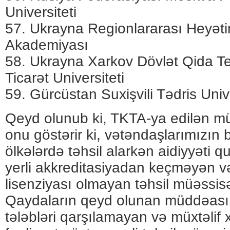
Universiteti
57. Ukrayna Regionlararası Heyəti
Akademiyası
58. Ukrayna Xarkov Dövlət Qida Te
Ticarət Universiteti
59. Gürcüstan Suxişvili Tədris Unive
Qeyd olunub ki, TKTA-ya edilən müra
onu göstərir ki, vətəndaşlarımızın bi
ölkələrdə təhsil alarkən aidiyyəti 
yerli akkreditasiyadan keçməyən v
lisenziyası olmayan təhsil müəssisəl
Qaydaların qeyd olunan müddəası
tələbləri qarşılamayan və müxtəlif x