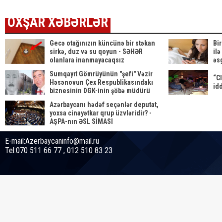
OXŞAR XƏBƏRLƏR
Gecə otağınızın küncünə bir stəkan
Bi
sirkə, duz və su qoyun - SƏHƏR
il
olanlara inanmayacaqsız
əs
Sumqayıt Gömrüyünün "şefi" Vəzir
“C
Həsənovun Çex Respublikasındakı
idd
biznesinin DGK-inin şöbə müdürü
olan şəriki kimdir? - FOTO
Azərbaycanı hədəf seçənlər deputat,
yoxsa cinayətkar qrup üzvləridir? -
AŞPA-nın ƏSL SİMASI
E-mail:Azerbaycaninfo@mail.ru
Tel:070 511 66 77 , 012 510 83 23