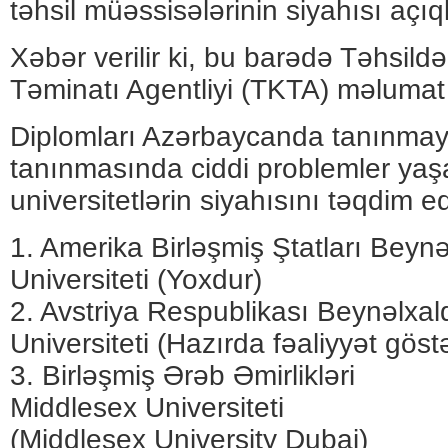
təhsil müəssisələrinin siyahısı açıq
Xəbər verilir ki, bu barədə Təhsild
Təminatı Agentliyi (TKTA) məlumat
Diplomları Azərbaycanda tanınma
tanınmasında ciddi problemler ya
universitetlərin siyahısını təqdim ed
1. Amerika Birləşmiş Ştatları Beynə
Universiteti (Yoxdur)
2. Avstriya Respublikası Beynəlxalq
Universiteti (Hazırda fəaliyyət göst
3. Birləşmiş Ərəb Əmirlikləri
Middlesex Universiteti
(Middlesex University Dubai)