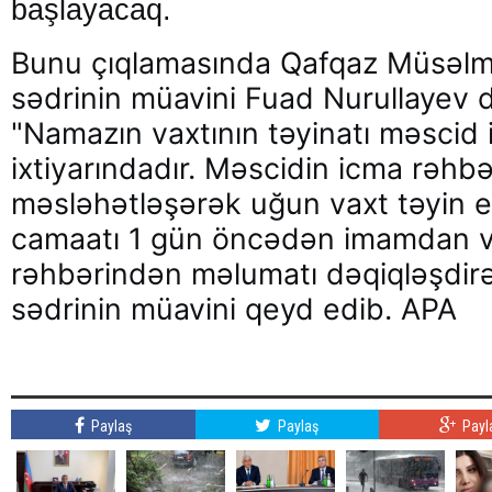
başlayacaq.
Bunu çıqlamasında Qafqaz Müsəlma
sədrinin müavini Fuad Nurullayev 
"Namazın vaxtının təyinatı məscid 
ixtiyarındadır. Məscidin icma rəhbə
məsləhətləşərək uğun vaxt təyin e
camaatı 1 gün öncədən imamdan v
rəhbərindən məlumatı dəqiqləşdirə 
sədrinin müavini qeyd edib. APA
Paylaş
Paylaş
Payl