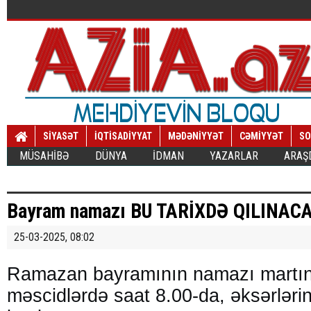
SİYASƏT
İQTİSADİYYAT
MƏDƏNİYYƏT
CƏMİYYƏT
SO
MÜSAHİBƏ
DÜNYA
İDMAN
YAZARLAR
ARAŞ
Bayram namazı BU TARİXDƏ QILINAC
25-03-2025, 08:02
Ramazan bayramının namazı martın
məscidlərdə saat 8.00-da, əksərləri