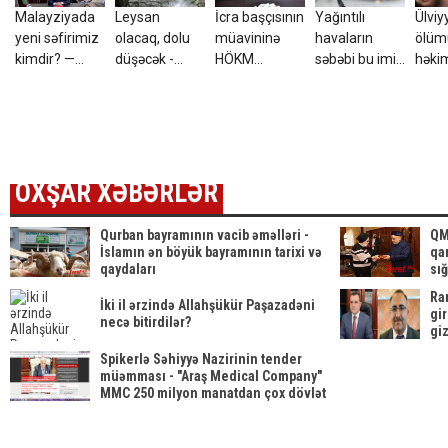
Malayziyada
Leysan
İcra başçısının
Yağıntılı
Ülviy
yeni səfirimiz
olacaq, dolu
müavininə
havaların
ölüm
kimdir? —
düşəcək -
HÖKM
səbəbi bu imiş
həki
Dosye
XƏBƏRDARLIQ
OXUNDU
- Şok
cəza 
açıqlama
OXŞAR XƏBƏRLƏR
Qurban bayramının vacib əməlləri -
QM
İslamın ən böyük bayramının tarixi və
qar
qaydaları
sı
Ra
İki il ərzində Allahşükür Paşazadəni
gi
necə bitirdilər?
giz
Spikerlə Səhiyyə Nazirinin tender
müəmması - "Araş Medical Company"
MMC 250 milyon manatdan çox dövlət
satınalmalarına necə sahib
çıxıb...SİYAHI