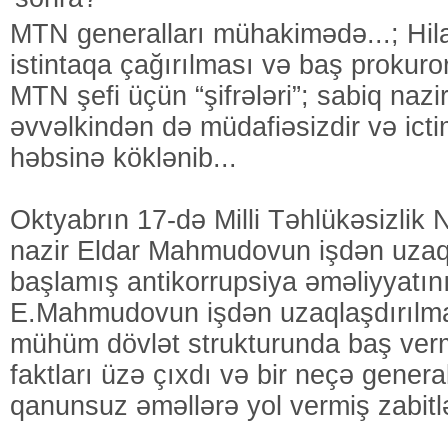
MTN generalları mühakimədə...; Hi
istintaqa çağırılması və baş prokur
MTN şefi üçün “şifrələri”; sabiq nazir
əvvəlkindən də müdafiəsizdir və ict
həbsinə köklənib...
Oktyabrın 17-də Milli Təhlükəsizlik 
nazir Eldar Mahmudovun işdən uzaql
başlamış antikorrupsiya əməliyyatını
E.Mahmudovun işdən uzaqlaşdırılm
mühüm dövlət strukturunda baş verm
faktları üzə çıxdı və bir neçə genera
qanunsuz əməllərə yol vermiş zabitl