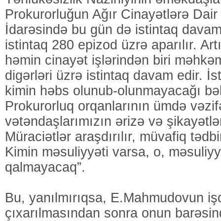
Prokurorluğun Ağır Cinayətlərə Dair İ
İdarəsində bu gün də istintaq davam
istintaq 280 epizod üzrə aparılır. Artıq
həmin cinayət işlərindən biri məhkə
digərləri üzrə istintaq davam edir. İ
kimin həbs olunub-olunmayacağı bəll
Prokurorluq orqanlarının ümdə vəzifə
vətəndaşlarımızın ərizə və şikayətlər
Müraciətlər araşdırılır, müvafiq tədbi
Kimin məsuliyyəti varsa, o, məsuliy
qalmayacaq”.
Bu, yanılmırıqsa, E.Mahmudovun iş
çıxarılmasından sonra onun barəsi