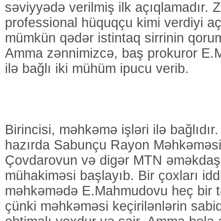
səviyyədə verilmiş ilk açıqlamadır. 
professional hüquqçu kimi verdiyi a
mümkün qədər istintaq sirrinin qoru
Amma zənnimizcə, baş prokuror E.
ilə bağlı iki mühüm ipucu verib.
Birincisi, məhkəmə işləri ilə bağlıdır
hazırda Sabunçu Rayon Məhkəməsi
Çovdarovun və digər MTN əməkdaşl
mühakiməsi başlayıb. Bir çoxları iddi
məhkəmədə E.Mahmudovu heç bir tə
çünki məhkəməsi keçirilənlərin sabi