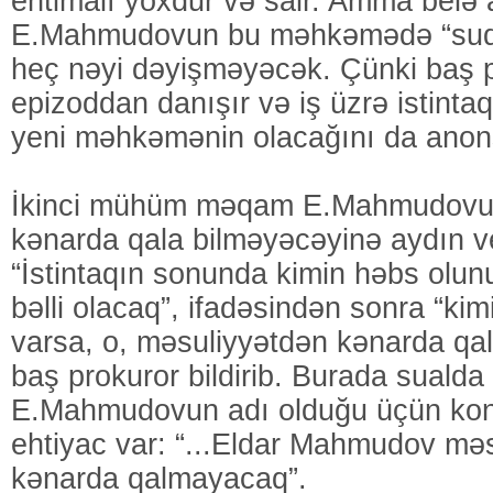
ehtimalı yoxdur və sair. Amma belə a
E.Mahmudovun bu məhkəmədə “suda
heç nəyi dəyişməyəcək. Çünki baş 
epizoddan danışır və iş üzrə istintaq
yeni məhkəmənin olacağını da anons
İkinci mühüm məqam E.Mahmudovu
kənarda qala bilməyəcəyinə aydın ver
“İstintaqın sonunda kimin həbs olu
bəlli olacaq”, ifadəsindən sonra “kim
varsa, o, məsuliyyətdən kənarda qa
baş prokuror bildirib. Burada suald
E.Mahmudovun adı olduğu üçün ko
ehtiyac var: “...Eldar Mahmudov mə
kənarda qalmayacaq”.