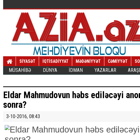
SİYASƏT
İQTİSADİYYAT
MƏDƏNİYYƏT
CƏMİYYƏT
SO
MÜSAHİBƏ
DÜNYA
İDMAN
YAZARLAR
ARAŞ
Eldar Mahmudovun həbs ediləcəyi anons
sonra?
3-10-2016, 08:43