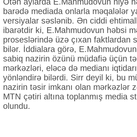
Ötən aylarda E.Mahmudovun niyə h
barədə mediada onlarla məqalələr ya
versiyalar səslənib. Ən ciddi ehtima
ibarətdir ki, E.Mahmudovun həbsi
proseslərində üzə çıxan faktlardan
bilər. İddialara görə, E.Mahmudovun
sabiq nazirin özünü müdafiə üçün tə
mərkəzləri, eləcə də medianı iqtidar
yönləndirə bilərdi. Sirr deyil ki, bu
nazirin təsir imkanı olan mərkəzlər zə
MTN çətiri altına toplanmış media str
olundu.