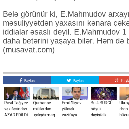
Belə görünür ki, E.Mahmudov arxayı
məsuliyyətdən yaxasını kənara çəkə
iddialar əsaslı deyil. E.Mahmudov 1 
daha betərini yaşaya bilər. Həm də b
(musavat.com)
Paylaş
Paylaş
Payl
Ravil Tağıyev
Qurbanov
Emil Əliyev
Bu 4 BÜRCÜ
Ukra
vəzifəsindən
millilərdən
yüksək
böyük
dron
AZAD EDİLDİ
çalışdırmaq
vəzifəyə
dəyişiklik
hüc
istəyir - AFFA-
TƏYİN EDİLDİ
gözləyir
yara
ya sənəd verdi
azər