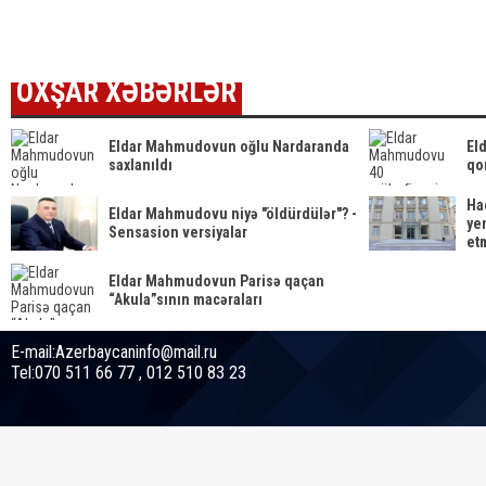
tələ
ETDİ
OXŞAR XƏBƏRLƏR
Eldar Mahmudovun oğlu Nardaranda
El
saxlanıldı
qo
Ha
Eldar Mahmudovu niyə "öldürdülər"? -
yen
Sensasion versiyalar
et
Eldar Mahmudovun Parisə qaçan
“Akula”sının macəraları
E-mail:Azerbaycaninfo@mail.ru
Tel:070 511 66 77 , 012 510 83 23