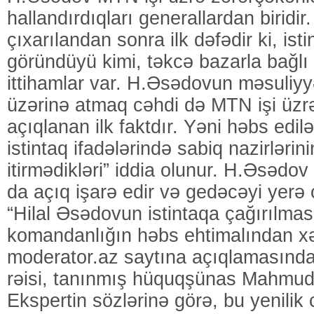
hallandırdıqları generallardan biridir
çıxarılandan sonra ilk dəfədir ki, isti
göründüyü kimi, təkcə bazarla bağlı
ittihamlar var. H.Əsədovun məsuliyyə
üzərinə atmaq cəhdi də MTN işi üz
açıqlanan ilk faktdır. Yəni həbs edil
istintaq ifadələrində sabiq nazirlərini
itirmədikləri” iddia olunur. H.Əsəd
da açıq işarə edir və gedəcəyi yerə o
“Hilal Əsədovun istintaqa çağırılmas
komandanlığın həbs ehtimalından xə
moderator.az saytına açıqlamasında
rəisi, tanınmış hüquqşünas Mahmud 
Ekspertin sözlərinə görə, bu yenilik 