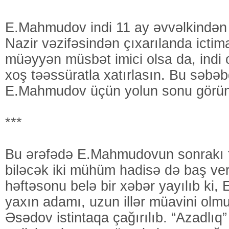
E.Mahmudov indi 11 ay əvvəlkindən 
Nazir vəzifəsindən çıxarılanda ictim
müəyyən müsbət imici olsa da, indi o
xoş təəssüratla xatırlasın. Bu səbə
E.Mahmudov üçün yolun sonu görün
***
Bu ərəfədə E.Mahmudovun sonrakı ta
biləcək iki mühüm hadisə də baş ver
həftəsonu belə bir xəbər yayılıb k
yaxın adamı, uzun illər müavini olmu
Əsədov istintaqa çağırılıb. “Azadlıq