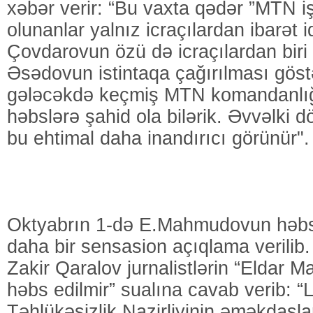
xəbər verir: “Bu vaxta qədər ”MTN işi
olunanlar yalnız icraçılardan ibarət id
Çovdarovun özü də icraçılardan biri i
Əsədovun istintaqa çağırılması göstə
gələcəkdə keçmiş MTN komandanlığ
həbslərə şahid ola bilərik. Əvvəlki d
bu ehtimal daha inandırıcı görünür".
Oktyabrın 1-də E.Mahmudovun həbs
daha bir sensasion açıqlama verilib
Zakir Qaralov jurnalistlərin “Eldar 
həbs edilmir” sualına cavab verib: “
Təhlükəsizlik Nazirliyinin əməkdaşl