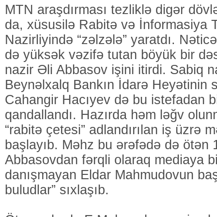
MTN araşdırması tezliklə digər dövlə
da, xüsusilə Rabitə və İnformasiya 
Nazirliyində “zəlzələ” yaratdı. Nətic
də yüksək vəzifə tutan böyük bir dəs
nazir Əli Abbasov işini itirdi. Sabiq 
Beynəlxalq Bankın İdarə Heyətinin 
Cahangir Hacıyev də bu istefadan b
qandallandı. Hazırda həm ləğv ol
“rabitə çetesi” adlandırılan iş üzrə
başlayıb. Məhz bu ərəfədə də ötən 
Abbasovdan fərqli olaraq mediaya bi
danışmayan Eldar Mahmudovun başı
buludlar” sıxlaşıb.