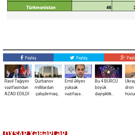
Paylaş
Paylaş
Payl
Ravil Tağıyev
Qurbanov
Emil Əliyev
Bu 4 BÜRCÜ
Ukra
vəzifəsindən
millilərdən
yüksək
böyük
dron
AZAD EDİLDİ
çalışdırmaq
vəzifəyə
dəyişiklik
hüc
istəyir - AFFA-
TƏYİN EDİLDİ
gözləyir
yara
ya sənəd verdi
azər
tələ
ETDİ
OXŞAR XƏBƏRLƏR