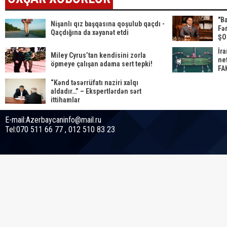
"Ba
Nişanlı qız başqasına qoşulub qaçdı -
Fə
Qaçdığına da xəyanət etdi
ŞO
İra
Miley Cyrus’tan kendisini zorla
ne
öpmeye çalışan adama sert tepki!
FA
“Kənd təsərrüfatı naziri xalqı
aldadır…” – Ekspertlərdən sərt
ittihamlar
E-mail:Azerbaycaninfo@mail.ru
Tel:070 511 66 77 , 012 510 83 23