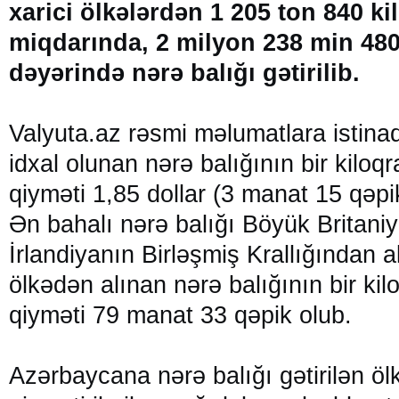
xarici ölkələrdən 1 205 ton 840 k
miqdarında, 2 milyon 238 min 480
dəyərində nərə balığı gətirilib.
Valyuta.az rəsmi məlumatlara istinad
idxal olunan nərə balığının bir kiloq
qiyməti 1,85 dollar (3 manat 15 qəpi
Ən bahalı nərə balığı Böyük Britaniy
İrlandiyanın Birləşmiş Krallığından al
ölkədən alınan nərə balığının bir kil
qiyməti 79 manat 33 qəpik olub.
Azərbaycana nərə balığı gətirilən ölk