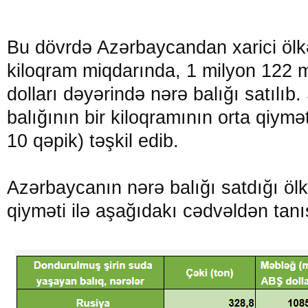
Bu dövrdə Azərbaycandan xarici ölk
kiloqram miqdarında, 1 milyon 122
dolları dəyərində nərə balığı satılıb.
balığının bir kiloqramının orta qiymə
10 qəpik) təşkil edib.
Azərbaycanın nərə balığı satdığı ölk
qiyməti ilə aşağıdakı cədvəldən tanış