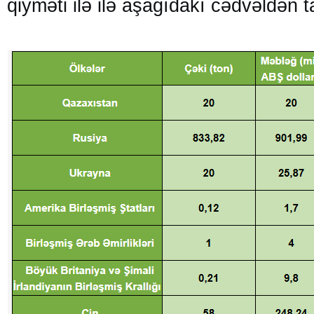
qiyməti ilə ilə aşağıdakı cədvəldən ta