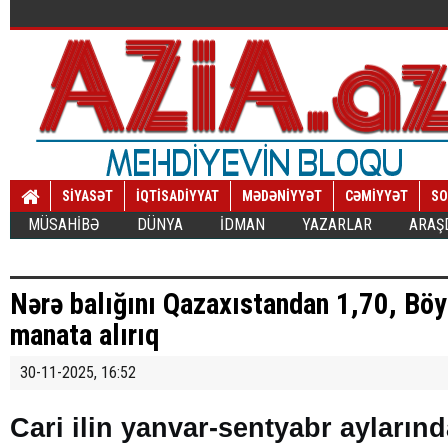
SİYASƏT
İQTİSADİYYAT
MƏDƏNİYYƏT
CƏMİYYƏT
SO
MÜSAHİBƏ
DÜNYA
İDMAN
YAZARLAR
ARAŞ
Nərə balığını Qazaxıstandan 1,70, Böy
manata alırıq
30-11-2025, 16:52
Cari ilin yanvar-sentyabr ayları