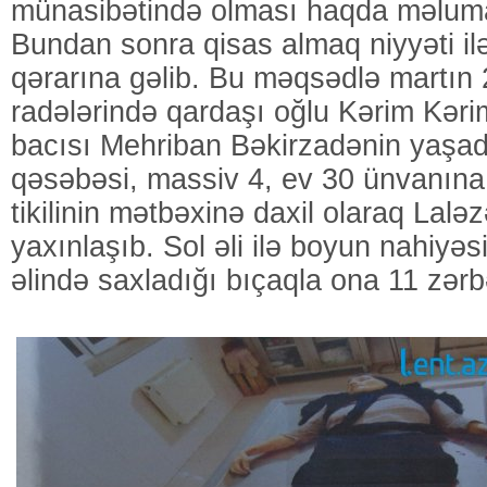
münasibətində olması haqda məluma
Bundan sonra qisas almaq niyyəti i
qərarına gəlib. Bu məqsədlə martın 
radələrində qardaşı oğlu Kərim Kəriml
bacısı Mehriban Bəkirzadənin yaşa
qəsəbəsi, massiv 4, ev 30 ünvanına 
tikilinin mətbəxinə daxil olaraq Lalə
yaxınlaşıb. Sol əli ilə boyun nahiyə
əlində saxladığı bıçaqla ona 11 zərb