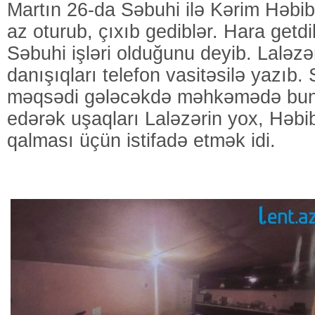
Martın 26-da Səbuhi ilə Kərim Həbibə
az oturub, çıxıb gediblər. Hara getdi
Səbuhi işləri olduğunu deyib. Laləzə
danışıqları telefon vasitəsilə yazı
məqsədi gələcəkdə məhkəmədə bund
edərək uşaqları Laləzərin yox, Həbi
qalması üçün istifadə etmək idi.