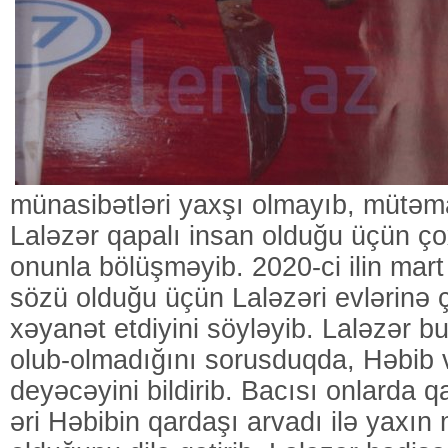
münasibətləri yaxşı olmayıb, mütəm
Laləzər qapalı insan olduğu üçün ço
onunla bölüşməyib. 2020-ci ilin mar
sözü olduğu üçün Laləzəri evlərinə 
xəyanət etdiyini söyləyib. Laləzər 
olub-olmadığını sorusduqda, Həbib 
deyəcəyini bildirib. Bacısı onlarda 
əri Həbibin qardaşı arvadı ilə yaxı