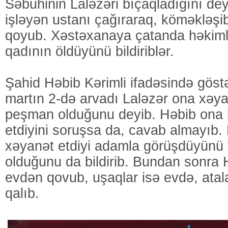
Səbuhinin Laləzəri bıçaqladığını de
işləyən ustanı çağıraraq, köməkləşi
qoyub. Xəstəxanaya çatanda həkiml
qadının öldüyünü bildiriblər.
Şahid Həbib Kərimli ifadəsində göstər
martın 2-də arvadı Laləzər ona xəyan
peşman olduğunu deyib. Həbib ona 
etdiyini soruşsa da, cavab almayıb.
xəyanət etdiyi adamla görüşdüyünü 
olduğunu da bildirib. Bundan sonra 
evdən qovub, uşaqlar isə evdə, atal
qalıb.