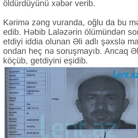
öldürdüyünü xəbər verib.
Kərimə zəng vuranda, oğlu da bu mə
edib. Həbib Laləzərin ölümündən s
etdiyi iddia olunan Əli adlı şəxslə 
ondan heç nə soruşmayıb. Ancaq Ə
köçüb, getdiyini eşidib.