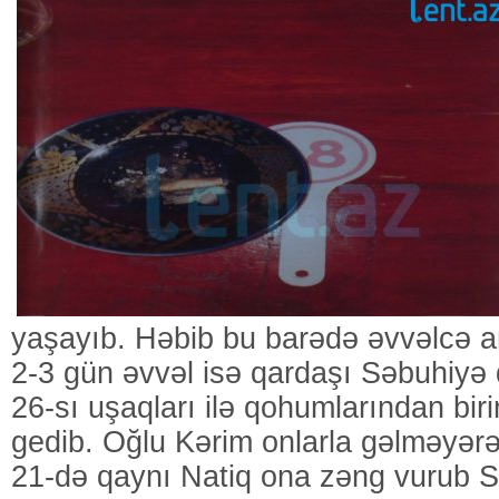
yaşayıb. Həbib bu barədə əvvəlcə 
2-3 gün əvvəl isə qardaşı Səbuhiyə 
26-sı uşaqları ilə qohumlarından bir
gedib. Oğlu Kərim onlarla gəlməyərə
21-də qaynı Natiq ona zəng vurub S