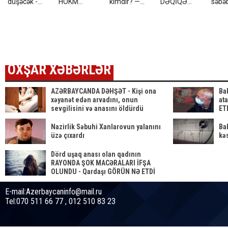
düşəcək -
HÖKM
kimdir? —
DƏQİQƏ
səbəb
XƏBƏRDARLIQ
OXUNDU
Dosye
AÇIQLAMASI
- Şok
- Azadlığa
açıq
çıxır? (VİDEO)
OXŞAR XƏBƏRLƏR
AZƏRBAYCANDA DƏHŞƏT - Kişi ona
Bak
xəyanət edən arvadını, onun
at
sevgilisini və anasını öldürdü
ET
Nazirlik Səbuhi Xanlarovun yalanını
Ba
üzə çıxardı
kə
Dörd uşaq anası olan qadının
RAYONDA ŞOK MACƏRALARI İFŞA
OLUNDU - Qardaşı GÖRÜN NƏ ETDİ
E-mail:Azerbaycaninfo@mail.ru
Tel:070 511 66 77 , 012 510 83 23