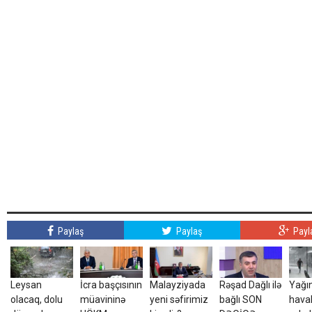
Paylaş
Paylaş
Payl
Leysan
İcra başçısının
Malayziyada
Rəşad Dağlı ilə
Yağın
olacaq, dolu
müavininə
yeni səfirimiz
bağlı SON
haval