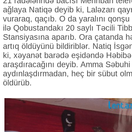
21 radələrində bacısı Mehriban tele
ağlaya Natiqə deyib ki, Laləzarı qay
vuraraq, qaçıb. O da yaralını qonşu
ilə Qobustandakı 20 saylı Təcili Tib
Stansiyasına aparıb. Ora çatanda hə
artıq öldüyünü bildiriblər. Natiq İsg
ki, xəyanət barədə eşidəndə Həbibə
araşdıracağını deyib. Amma Səbuhi
aydınlaşdırmadan, heç bir sübut ol
öldürüb.