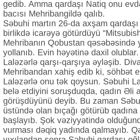
gedib. Amma qardaşı Natiq onu evd
bacısı Mehribangildə qalıb.
Səbuhi martın 26-da axşam qardaşı 
birlikdə icarəyə götürdüyü “Mitsubis
Mehribanın Qobustan qəsəbəsində y
yollanıb. Evin həyətinə daxil olublar
Laləzərlə qarşı-qarşıya əyləşib. Di
Mehribandan xahiş edib ki, söhbət 
Laləzərlə onu tək qoysun. Səbuhi L
belə etdiyini soruşduqda, qadın Əli 
görüşdüyünü deyib. Bu zaman Səbu
üstündə olan bıçağı götürüb qadına
başlayıb. Şok vəziyyətində olduğun
vurması dəqiq yadında qalmayıb. Q
yıxılandan sonra Səbuhi qardaşı oğlu