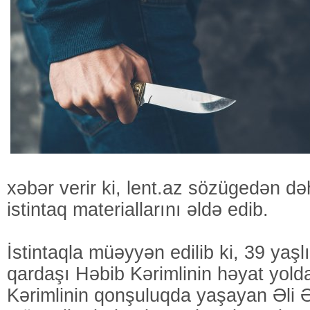
xəbər verir ki, lent.az sözügedən dəh
istintaq materiallarını əldə edib.
İstintaqla müəyyən edilib ki, 39 yaş
qardaşı Həbib Kərimlinin həyat yold
Kərimlinin qonşuluqda yaşayan Əli Ə