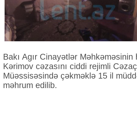
Bakı Agır Cinayətlər Məhkəməsinin 
Kərimov cəzasını ciddi rejimli Cəz
Müəssisəsində çəkməklə 15 il müdd
məhrum edilib.