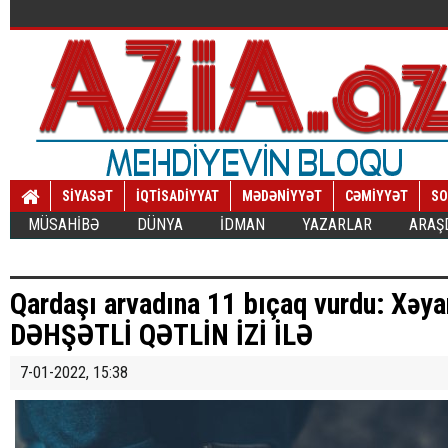
SİYASƏT
İQTİSADİYYAT
MƏDƏNİYYƏT
CƏMİYYƏT
SO
MÜSAHİBƏ
DÜNYA
İDMAN
YAZARLAR
ARAŞ
Qardaşı arvadına 11 bıçaq vurdu: Xəyan
DƏHŞƏTLİ QƏTLİN İZİ İLƏ
7-01-2022, 15:38