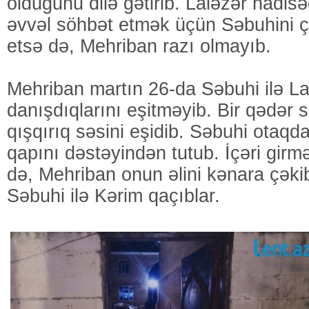
olduğunu dilə gətirib. Laləzər hadis
əvvəl söhbət etmək üçün Səbuhini ç
etsə də, Mehriban razı olmayıb.
Mehriban martın 26-da Səbuhi ilə La
danışdıqlarını eşitməyib. Bir qədər 
qışqırıq səsini eşidib. Səbuhi otaqd
qapını dəstəyindən tutub. İçəri gir
də, Mehriban onun əlini kənara çəki
Səbuhi ilə Kərim qaçıblar.