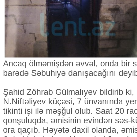
Ancaq ölməmişdən əvvəl, onda bir s
barədə Səbuhiyə danışacağını deyi
Şahid Zöhrab Gülmalıyev bildirib ki,
N.Niftəliyev küçəsi, 7 ünvanında ye
tikinti işi ilə məşğul olub. Saat 20 ra
qonşuluqda, əmisinin evindən səs-kü
ora qaçıb. Həyətə daxil olanda, əmi