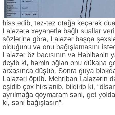
hiss edib, tez-tez otağa keçərək du
Laləzərə xəyanətlə bağlı suallar ver
sözlərinə görə, Laləzər başqa şəxsl
olduğunu və onu bağışlamasını istədiy
Laləzər öz bacısının və Həbibənin 
deyib ki, həmin oğlan onu dükana g
arxasınca düşüb. Sonra guya blokda
Laləzəri öpüb. Mehriban Laləzərin da
eşidib çox hirslənib, bildirib ki, “öl
ayrılmağa qoymaram səni, get yolda
ki, səni bağışlasın”.