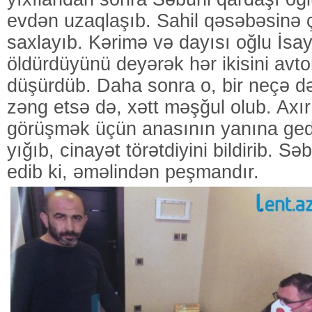
evdən uzaqlaşıb. Sahil qəsəbəsinə 
saxlayıb. Kərimə və dayısı oğlu İsay
öldürdüyünü deyərək hər ikisini avt
düşürdüb. Daha sonra o, bir neçə d
zəng etsə də, xətt məşğul olub. Axır
görüşmək üçün anasının yanına gedi
yığıb, cinayət törətdiyini bildirib. S
edib ki, əməlindən peşmandır.