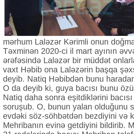
mərhum Laləzər Kərimli onun doğma 
Təxminən 2020-ci il mart ayının əvv
ərəfəsində Laləzər bir müddət onlar
vaxt Həbib ona Laləzərin başqa şə
deyib. Natiq Həbibdən bunu haradan 
O da deyib ki, guya bacısı bunu özü 
Natiq daha sonra eşitdiklərini bacıs
soruşub. O, bunun yalan olduğunu s
evdəki söz-söhbətdən bezdiyini və 
Mehribanın evinə getdiyini bildirib. 