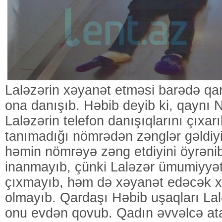
Laləzərin xəyanət etməsi barədə qa
ona danışıb. Həbib deyib ki, qaynı Na
Laləzərin telefon danışıqlarını çıxar
tanımadığı nömrədən zənglər gəldiyi
həmin nömrəyə zəng etdiyini öyrənib.
inanmayıb, çünki Laləzər ümumiyyət
çıxmayıb, həm də xəyanət edəcək x
olmayıb. Qardaşı Həbib uşaqları Lal
onu evdən qovub. Qadın əvvəlcə ata