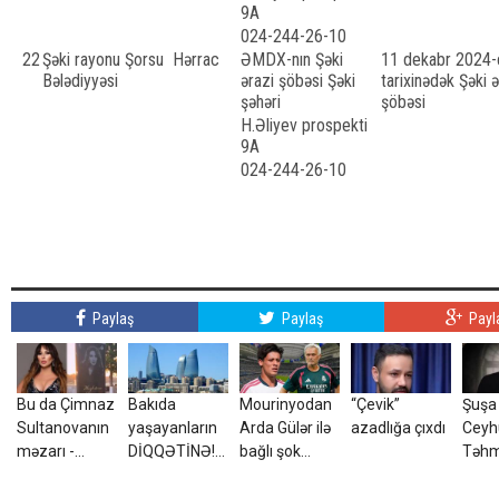
9A
024-244-26-10
22
Şəki rayonu Şorsu
Hərrac
ƏMDX-nın Şəki
11 dekabr 2024-c
Bələdiyyəsi
ərazi şöbəsi Şəki
tarixinədək Şəki ə
şəhəri
şöbəsi
H.Əliyev prospekti
9A
024-244-26-10
Paylaş
Paylaş
Payl
Bu da Çimnaz
Bakıda
Mourinyodan
“Çevik”
Şuşa 
Sultanovanın
yaşayanların
Arda Gülər ilə
azadlığa çıxdı
Ceyh
məzarı -
DİQQƏTİNƏ!7
bağlı şok
Təh
VİDEO
avqust 2026-
qərar
atası
cı il saat
düny