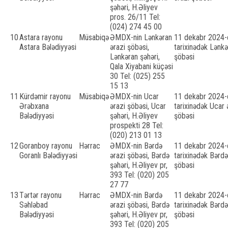
şəhəri, H.Əliyev
pros. 26/11 Tel:
(024) 274 45 00
10
Astara rayonu
Müsabiqə
ƏMDX-nin Lənkəran
11 dekabr 2024-c
Astara Bələdiyyəsi
ərazi şöbəsi,
tarixinədək Lənkə
Lənkəran şəhəri,
şöbəsi
Qala Xiyabani küçəsi
30 Tel: (025) 255
15 13
11
Kürdəmir rayonu
Müsabiqə
ƏMDX-nin Ucar
11 dekabr 2024-c
Ərəbxana
ərazi şöbəsi, Ucar
tarixinədək Ucar 
Bələdiyyəsi
şəhəri, H.Əliyev
şöbəsi
prospekti 28 Tel:
(020) 213 01 13
12
Goranboy rayonu
Hərrac
ƏMDX-nin Bərdə
11 dekabr 2024-c
Goranlı Bələdiyyəsi
ərazi şöbəsi, Bərdə
tarixinədək Bərdə
şəhəri, H.Əliyev pr,
şöbəsi
393 Tel: (020) 205
27 77
13
Tərtər rayonu
Hərrac
ƏMDX-nin Bərdə
11 dekabr 2024-c
Səhləbad
ərazi şöbəsi, Bərdə
tarixinədək Bərdə
Bələdiyyəsi
şəhəri, H.Əliyev pr,
şöbəsi
393 Tel: (020) 205