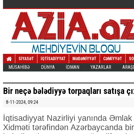
SİYASƏT
İQTİSADİYYAT
MƏDƏNİYYƏT
CƏMİYYƏT
SO
MÜSAHİBƏ
DÜNYA
İDMAN
YAZARLAR
ARAŞ
Bir neçə bələdiyyə torpaqları satışa çı
8-11-2024, 09:24
İqtisadiyyat Nazirliyi yanında Əmlak
Xidməti tərəfindən Azərbaycanda bir