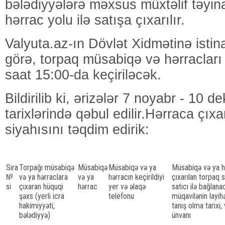
bələdiyyələrə məxsus müxtəlif təyina
hərrac yolu ilə satışa çıxarılır.
Valyuta.az-ın Dövlət Xidmətinə isti
görə, torpaq müsabiqə və hərracları
saat 15:00-da keçiriləcək.
Bildirilib ki, ərizələr 7 noyabr - 10 d
tarixlərində qəbul edilir.Hərraca çıxa
siyahısını təqdim edirik:
Sıra
Torpağı müsabiqə
Müsabiqə
Müsabiqə və ya
Müsabiqə və ya h
№
və ya hərraclara
və ya
hərracın keçirildiyi
çıxarılan torpaq 
si
çıxaran hüquqi
hərrac
yer və əlaqə
satıcı ilə bağlan
şəxs (yerli icra
telefonu
müqavilənin layihə
hakimiyyəti,
tanış olma tarixi,
bələdiyyə)
ünvanı