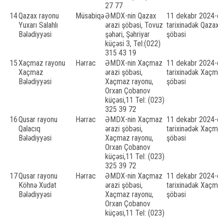
27 77
14
Qazax rayonu
Müsabiqə
ƏMDX-nin Qazax
11 dekabr 2024-c
Yuxarı Salahlı
ərazi şöbəsi, Tovuz
tarixinədək Qazax
Bələdiyyəsi
şəhəri, Şəhriyar
şöbəsi
küçəsi 3, Tel:(022)
315 43 19
15
Xaçmaz rayonu
Hərrac
ƏMDX-nin Xaçmaz
11 dekabr 2024-c
Xaçmaz
ərazi şöbəsi,
tarixinədək Xaçm
Bələdiyyəsi
Xaçmaz rayonu,
şöbəsi
Orxan Çobanov
küçəsi,11 Tel: (023)
325 39 72
16
Qusar rayonu
Hərrac
ƏMDX-nin Xaçmaz
11 dekabr 2024-c
Qalacıq
ərazi şöbəsi,
tarixinədək Xaçm
Bələdiyyəsi
Xaçmaz rayonu,
şöbəsi
Orxan Çobanov
küçəsi,11 Tel: (023)
325 39 72
17
Qusar rayonu
Hərrac
ƏMDX-nin Xaçmaz
11 dekabr 2024-c
Köhnə Xudat
ərazi şöbəsi,
tarixinədək Xaçm
Bələdiyyəsi
Xaçmaz rayonu,
şöbəsi
Orxan Çobanov
küçəsi,11 Tel: (023)