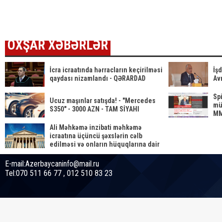
00:00-dan
dəyiş
etibarən...
OXŞAR XƏBƏRLƏR
İcra icraatında hərracların keçirilməsi
İşd
qaydası nizamlandı - QƏRARDAD
Avr
Sp
Ucuz maşınlar satışda! - "Mercedes
mü
S350" - 3000 AZN - TAM SİYAHI
MM
sa
Ali Məhkəmə inzibati məhkəmə
çıx
icraatına üçüncü şəxslərin cəlb
edilməsi və onların hüquqlarına dair
qərardad qəbul etdi
E-mail:Azerbaycaninfo@mail.ru
Tel:070 511 66 77 , 012 510 83 23