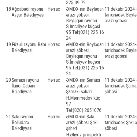
325 39 72
18
Ağcabədi rayonu
Hərrac
ƏMDX-nin Beyləqan
11 dekabr 2024-c
Avşar Bələdiyyəsi
ərazi şöbəsi,
tarixinədək Beyl
Beyləqan rayonu
ərazi şöbəsi
S.İmrəliyev küçəsi
95 Tel:(021) 225 16
24
19
Füzuli rayonu Babı
Hərrac
ƏMDX-nin Beyləqan
11 dekabr 2024-c
Bələdiyyəsi
ərazi şöbəsi,
tarixinədək Beyl
Beyləqan rayonu
ərazi şöbəsi
S.İmrəliyev küçəsi
95 Tel:(021) 225 16
24
20
Şamaxı rayonu
Hərrac
ƏMDX-nin Şamaxı
11 dekabr 2024-c
İkinci Cabanı
ərazi şöbəsi,
tarixinədək Şamax
Bələdiyyəsi
Şamaxı şəhəri,
şöbəsi
H.Məmmədov küç
97
Tel:(020) 2651076
21
Şəki rayonu
Hərrac
ƏMDX-nın Şəki
11 dekabr 2024-c
Bolludərə
ərazi şöbəsi Şəki
tarixinədək Şəki ə
Bələdiyyəsi
şəhəri
şöbəsi
H.Əliyev prospekti